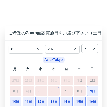
ご希望のZoom面談実施日をお選び下さい（土日不
Asia/Tokyo
月
火
水
木
金
土
日
27日
28日
29日
30日
31日
1日
2日
3日
4日
5日
6日
7日
8日
9日
10日
11日
12日
13日
14日
15日
16日