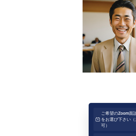
ご希望のZoom面
をお選び下さい（
可）